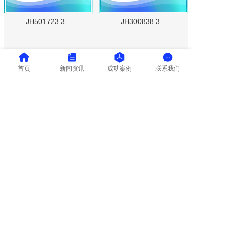
JH501723 3...
JH300838 3...
购买
购买
首页
新闻资讯
成功案例
联系我们
高倍率聚合物锂电池
常规型聚合物锂电池
JH902530 3...
JH801855 3...
购买
购买