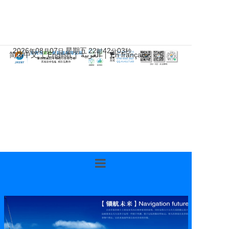
2026
08
07
星期五
22
42
04
年
月
日
时
分
秒
简体中文
English
العربية
En français
|
|
|
首页
关于聚和