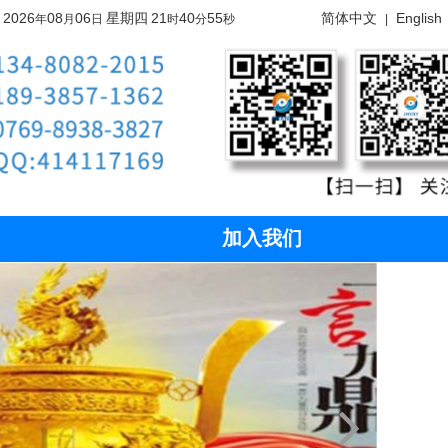
2026
08
06
星期四
21
40
57
简体中文
English
年
月
日
时
分
秒
|
加入我们