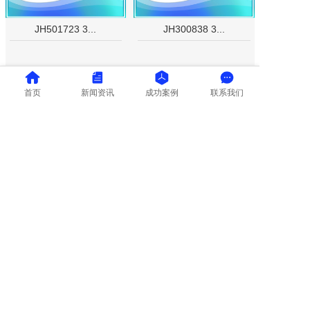
JH501723 3...
JH300838 3...
购买
购买
首页
新闻资讯
成功案例
联系我们
高倍率聚合物锂电池
常规型聚合物锂电池
JH902530 3...
JH801855 3...
购买
购买