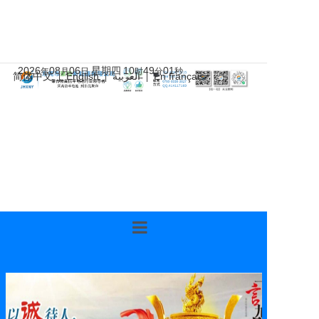
2026
08
06
星期四
10
49
02
年
月
日
时
分
秒
简体中文
English
العربية
En français
|
|
|
首页
关于聚和